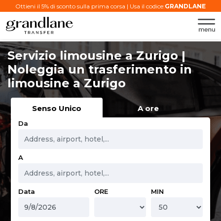
Ottieni il 5% di sconto sulla prima corsa | Usa il codice:
GRANDLANE
Servizio limousine a Zurigo |
Noleggia un trasferimento in
limousine a Zurigo
Senso Unico
A ore
Da
A
Data
ORE
MIN