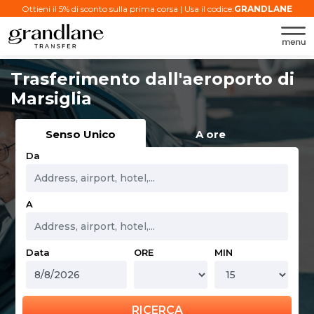
Ottieni il 5% di sconto sulla prima corsa | Usa il codice:
GRANDLANE
Trasferimento dall'aeroporto di
Marsiglia
Senso Unico
A ore
Da
A
Data
ORE
MIN
RICERCA