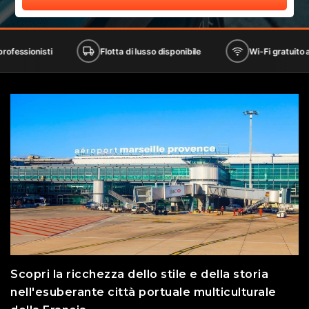
sti
Flotta di lusso disponibile
Wi-Fi gratuito a bordo
Scopri la ricchezza dello stile e della storia
nell'esuberante città portuale multiculturale