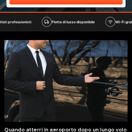
sionisti
Flotta di lusso disponibile
Wi-Fi gratuito a bor
Quando atterri in aeroporto dopo un lungo volo