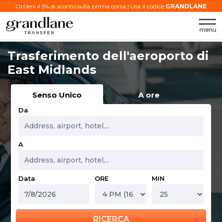
Ottieni il 5% di sconto sulla prima corsa | Usa il codice:
GRANDLANE
Trasferimento dell'aeroporto di
East Midlands
Senso Unico
A ore
Da
A
Data
ORE
MIN
RICERCA