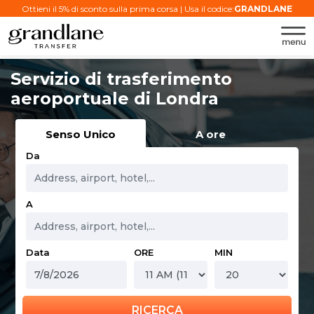
Ottieni il 5% di sconto sulla prima corsa | Usa il codice:
GRANDLANE
Servizio di trasferimento
aeroportuale di Londra
Senso Unico
A ore
Da
A
Data
ORE
MIN
RICERCA