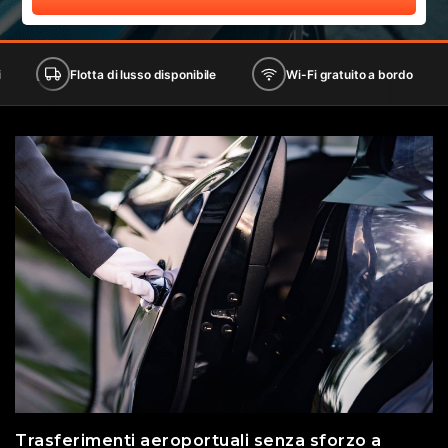
lotta di lusso disponibile
Wi-Fi gratuito a bordo
Seggioli
Trasferimenti aeroportuali senza sforzo a