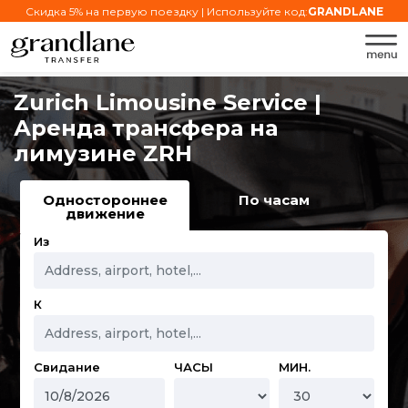
Скидка 5% на первую поездку | Используйте код:
GRANDLANE
Zurich Limousine Service |
Аренда трансфера на
лимузине ZRH
Одностороннее
По часам
движение
Из
К
Свидание
ЧАСЫ
МИН.