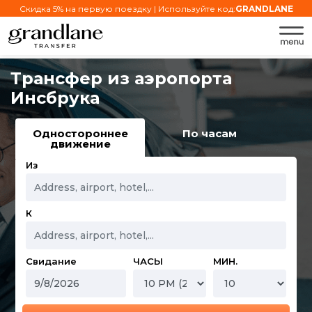
Скидка 5% на первую поездку | Используйте код:
GRANDLANE
Трансфер из аэропорта
Инсбрука
Одностороннее
По часам
движение
Из
К
Свидание
ЧАСЫ
МИН.