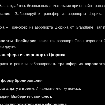
аслаждайтесь безопасными платежами при онлайн-транза
вание –
Забронируйте трансфер из аэропорта Цюриха 
ха –
Трансфер из аэропорта Цюриха от Grandlane Trans
опорты Швейцарии
, такие как аэропорт Сион, аэропорт 
ие другие.
рансфера из аэропорта Цюриха
риха и решили забронировать
трансфер из аэропорт
ь форму бронирования
.
рата
,
дату
и
время
. И нажмите кнопку поиска.
царии.
Выберите свой флот.
жирах
дополнительная информация
.