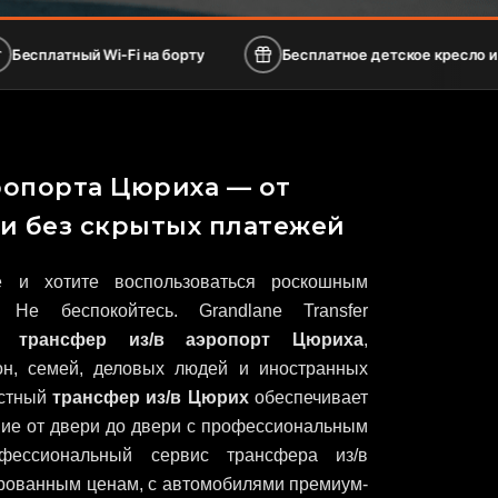
i-Fi на борту
Бесплатное детское кресло и бустер
ропорта Цюриха — от
 и без скрытых платежей
 и хотите воспользоваться роскошным
 Не беспокойтесь. Grandlane Transfer
ый
трансфер из/в аэропорт Цюриха
,
он, семей, деловых людей и иностранных
астный
трансфер из/в Цюрих
обеспечивает
ние от двери до двери с профессиональным
фессиональный сервис трансфера из/в
рованным ценам, с автомобилями премиум-