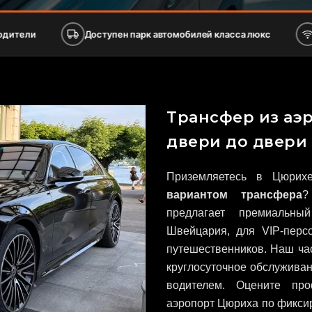
Доступен парк автомобилей класса люкс
Бесплатный W
Трансфер из аэ
двери до двери
Приземляетесь в Цюрихе
вариантом трансфера
?
предлагает премиальн
Швейцария, для VIP-перс
путешественников. Наш ч
круглосуточное обслужива
водителем. Оцените про
аэропорт Цюриха по фикси