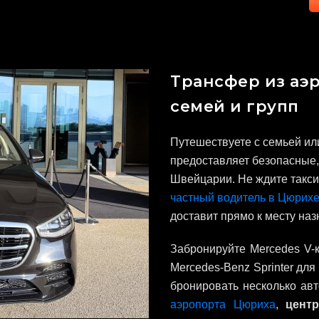
Трансфер из аэ
семей и групп
Путешествуете с семьей или
предоставляет безопасные,
Швейцарии. Не ждите такси
частный водитель в Цюрих
доставит прямо к месту наз
Забронируйте Mercedes V-к
Mercedes-Benz Sprinter для
бронировать несколько авт
аэропорта Цюриха
,
цент