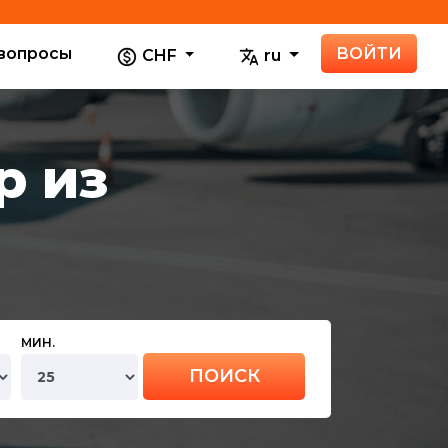
вопросы
ВОЙТИ
CHF
ru
р из
МИН.
ПОИСК