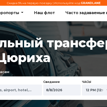
Скидка 5% на первую поездку | Используйте код:
GRANDLANE
эропорты
Наш флот
Часто задаваемые 
льный трансфе
 Цюриха
часам
Свидание
ЧАСЫ