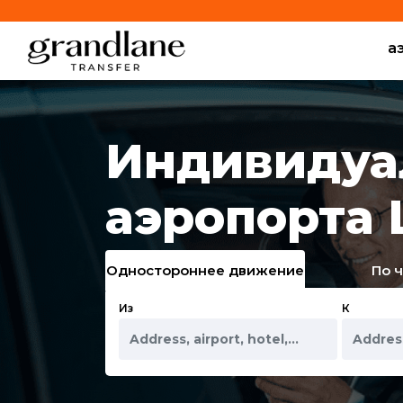
а
Индивидуа
аэропорта
Одностороннее движение
По 
Из
К