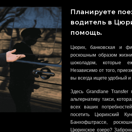
Планируете пое
водитель в Цюри
помощь.
Цюрих, банковская и фи
роскошным образом жизни
шоколадом, которые еж
Независимо от того, приез
вы всегда ищете удобный 
Здесь Grandlane Transfe
альтернативу такси, котор
всех ваших потребносте
посетить Цюрихский Кун
Банхофштрассе, роскош
Цюрихское озеро? Заброни