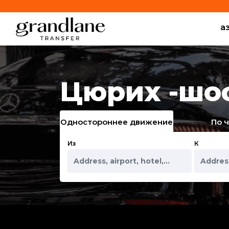
а
Цюрих -шо
Одностороннее движение
По 
Из
К