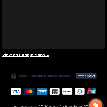
View on Google Maps →
Ackerstrasse 23, Kloten, Switzerland 8302