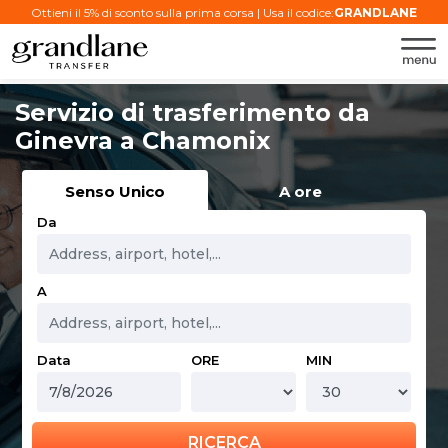
Ottieni il 5% di sconto sulla prima corsa | Usa il codice:
GRANDLANE
Servizio di trasferimento da
Ginevra a Chamonix
Senso Unico
A ore
Da
A
Data
ORE
MIN
RICERCA