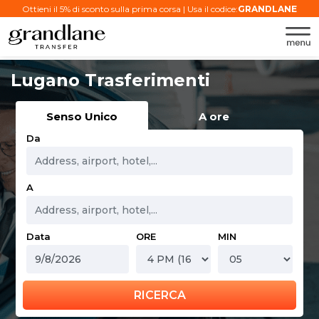
Ottieni il 5% di sconto sulla prima corsa | Usa il codice:
GRANDLANE
Lugano Trasferimenti
Senso Unico
A ore
Da
A
Data
ORE
MIN
RICERCA