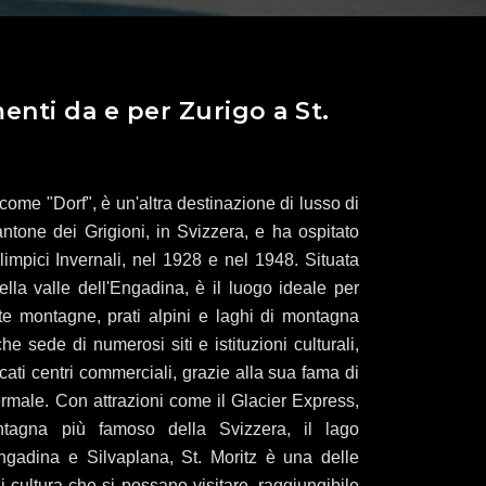
enti da e per Zurigo a St.
come "Dorf", è un'altra destinazione di lusso di
ntone dei Grigioni, in Svizzera, e ha ospitato
impici Invernali, nel 1928 e nel 1948. Situata
ella valle dell'Engadina, è il luogo ideale per
lte montagne, prati alpini e laghi di montagna
he sede di numerosi siti e istituzioni culturali,
cati centri commerciali, grazie alla sua fama di
termale. Con attrazioni come il Glacier Express,
ntagna più famoso della Svizzera, il lago
gadina e Silvaplana, St. Moritz è una delle
 di cultura che si possano visitare, raggiungibile