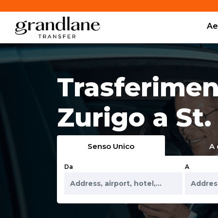
Ae
Trasferiment
Zurigo a St.
Senso Unico
A 
Da
A