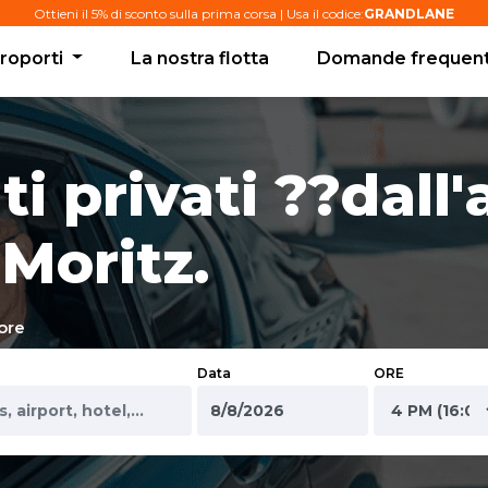
Ottieni il 5% di sconto sulla prima corsa | Usa il codice:
GRANDLANE
roporti
La nostra flotta
Domande frequent
i privati ??dall'
 Moritz.
ore
Data
ORE