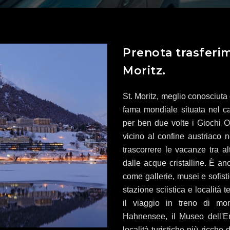
Prenota trasferim
Moritz.
St. Moritz, meglio conosciuta 
fama mondiale situata nel ca
per ben due volte i Giochi Ol
vicino al confine austriaco n
trascorrere le vacanze tra a
dalle acque cristalline. È anc
come gallerie, musei e sofisti
stazione sciistica e località 
il viaggio in treno di mo
Hahnensee, il Museo dell'En
località turistiche più ricche