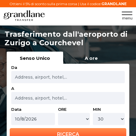
Ottieni il 5% di sconto sulla prima corsa | Usa il codice:
GRANDLANE
Trasferimento dall'aeroporto di
Zurigo a Courchevel
Senso Unico
A ore
Da
A
Data
ORE
MIN
RICERCA