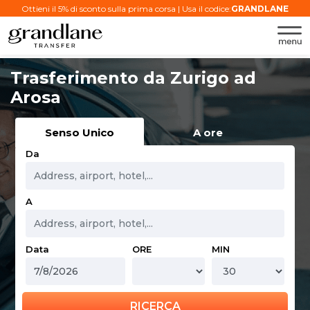
Ottieni il 5% di sconto sulla prima corsa | Usa il codice:
GRANDLANE
Trasferimento da Zurigo ad
Arosa
Senso Unico
A ore
Da
A
Data
ORE
MIN
RICERCA