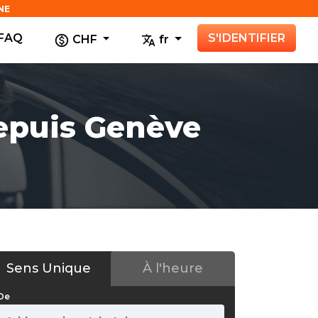
NE
FAQ
S'IDENTIFIER
CHF
fr
epuis Genève
Sens Unique
À l'heure
De