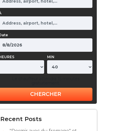
À
Date
HEURES
MIN
Le chauffeur attendra 15 minutes
gratuitement.
CHERCHER
Recent Posts
"Dormir avec du fromage" et