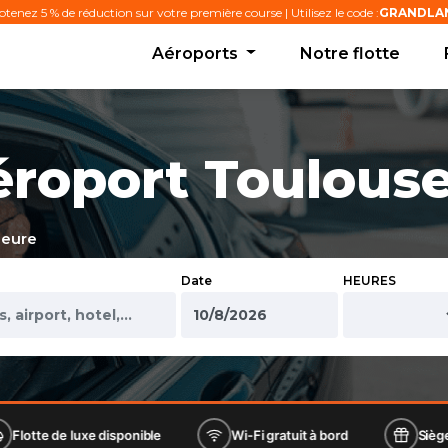
tenez 5 % de réduction sur votre première course | Utilisez le code :
GRANDLA
Aéroports
Notre flotte
éroport Toulous
heure
Date
HEURES
e disponible
Wi-Fi gratuit à bord
Siège bébé et rehau