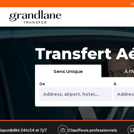
Ob
Transfert A
Sens Unique
À l'
De
À
/24 et 7j/7
Chauffeurs professionnels
Flotte de lux