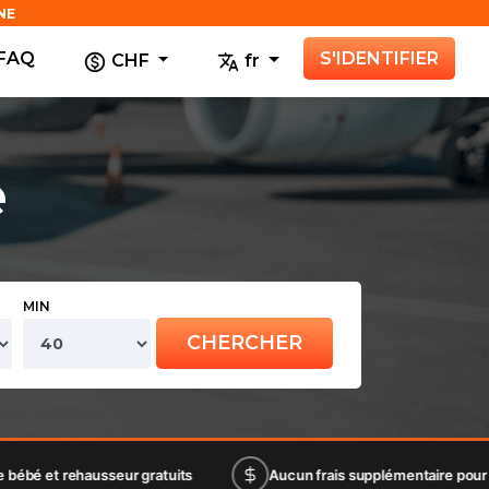
NE
FAQ
S'IDENTIFIER
CHF
fr
e
MIN
CHERCHER
sseur gratuits
Aucun frais supplémentaire pour les paiements p