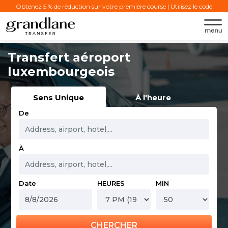
Obtenez 5 % de réduction sur votre première course | Utilisez le code
:
GRANDLANE
Transfert aéroport
luxembourgeois
Sens Unique
À l'heure
De
À
Date
HEURES
MIN
CHERCHER