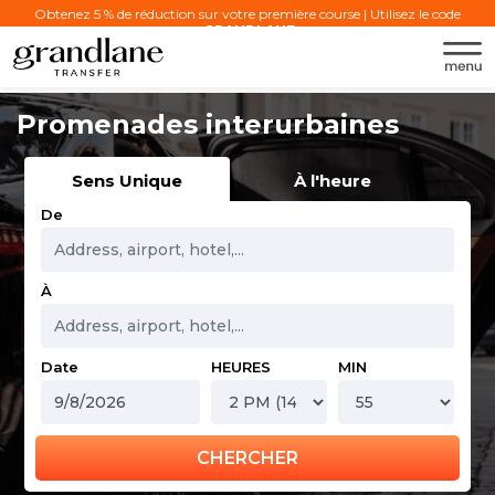
Obtenez 5 % de réduction sur votre première course | Utilisez le code
:
GRANDLANE
Promenades interurbaines
Sens Unique
À l'heure
De
À
Date
HEURES
MIN
CHERCHER