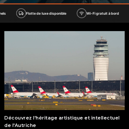
Flotte de luxe disponible
Wi-Fi gratuit à bord
Sièg
Découvrez l'héritage artistique et intellectuel
de l'Autriche