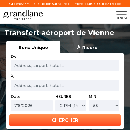
Obtenez 5 % de réduction sur votre première course | Utilisez le code
:
GRANDLANE
Transfert aéroport de Vienne
Sens Unique
À l'heure
De
À
Date
HEURES
MIN
CHERCHER