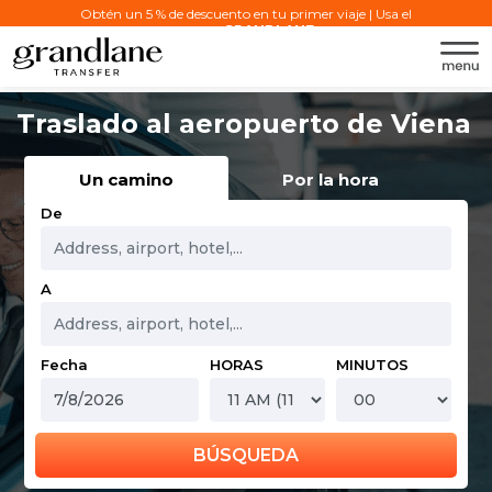
Obtén un 5 % de descuento en tu primer viaje | Usa el
código:
GRANDLANE
Traslado al aeropuerto de Viena
Un camino
Por la hora
De
A
Fecha
HORAS
MINUTOS
BÚSQUEDA