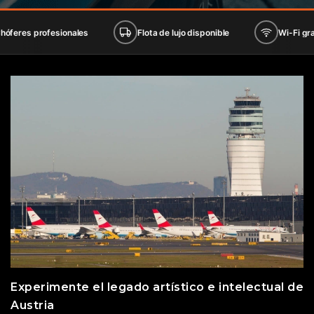
rofesionales
Flota de lujo disponible
Wi-Fi gratis a bor
Experimente el legado artístico e intelectual de
Austria