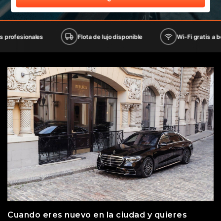
ales
Flota de lujo disponible
Wi-Fi gratis a bordo
Cuando eres nuevo en la ciudad y quieres