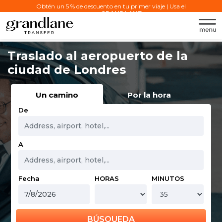
Obtén un 5 % de descuento en tu primer viaje | Usa el
código:
GRANDLANE
Traslado al aeropuerto de la
ciudad de Londres
Un camino
Por la hora
De
A
Fecha
HORAS
MINUTOS
BÚSQUEDA