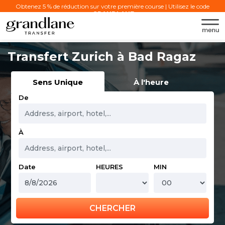
Obtenez 5 % de réduction sur votre première course | Utilisez le code
:
GRANDLANE
Transfert Zurich à Bad Ragaz
Sens Unique
À l'heure
De
À
Date
HEURES
MIN
CHERCHER