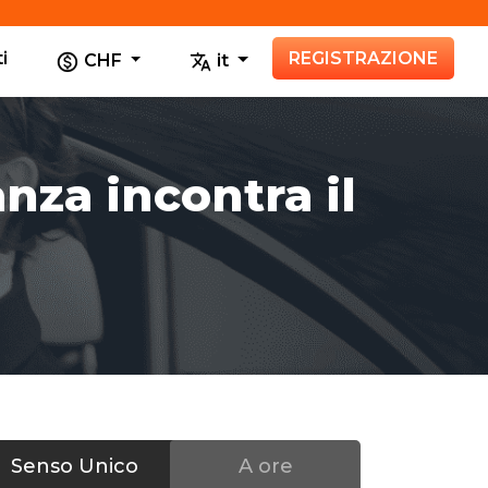
i
REGISTRAZIONE
CHF
it
anza incontra il
Senso Unico
A ore