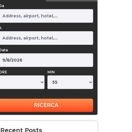
Da
A
Data
ORE
MIN
L'autista attenderà 15 minuti gratuitamente.
RICERCA
Recent Posts