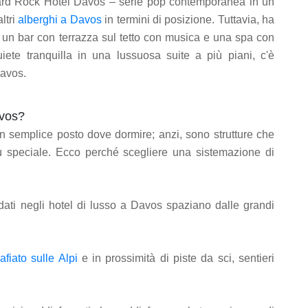
Hard Rock Hotel Davos – serie pop contemporanea in un
ltri
alberghi a Davos
in termini di posizione. Tuttavia, ha
, un bar con terrazza sul tetto con musica e una spa con
te tranquilla in una lussuosa suite a più piani, c'è
Davos.
avos?
un semplice posto dove dormire; anzi, sono strutture che
 speciale. Ecco perché scegliere una sistemazione di
dati negli hotel di lusso a Davos spaziano dalle grandi
fiato sulle Alpi
e in prossimità di piste da sci, sentieri