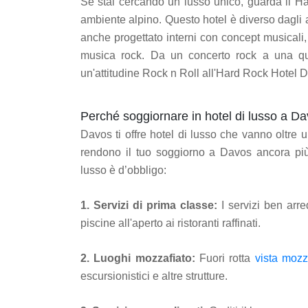
Se stai cercando un lusso unico, guarda il 
ambiente alpino. Questo hotel è diverso dagli a
anche progettato interni con concept musicali
musica rock. Da un concerto rock a una quie
un'attitudine Rock n Roll all'Hard Rock Hotel 
Perché soggiornare in hotel di lusso a D
Davos ti offre hotel di lusso che vanno oltre 
rendono il tuo soggiorno a Davos ancora più
lusso è d’obbligo:
1. Servizi di prima classe:
I servizi ben arre
piscine all'aperto ai ristoranti raffinati.
2. Luoghi mozzafiato:
Fuori rotta
vista mozza
escursionistici e altre strutture.