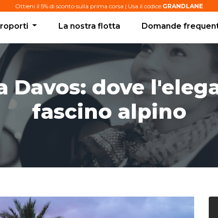
Ottieni il 5% di sconto sulla prima corsa | Usa il codice:
GRANDLANE
roporti
La nostra flotta
Domande frequent
a Davos: dove l'eleg
fascino alpino