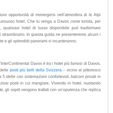
liore opportunità di immergersi nell'atmosfera di le Alpi
 lussuoso hotel. Che tu venga a Davos come turista, per
i, qualsiasi hotel di lusso disponibile può trasformare
straordinario. In questa guida ne presenteremo alcuni i
nte e gli splendidi panorami vi incanteranno.
l'InterContinental Davos è tra i hotel più famosi di Davos.
 delle
posti più belli della Svizzera
– vicino al pittoresco
5 stelle con sistemazioni confortevoli, balconi privati ​​in
iziosi posti in cui mangiare. Vivendo in hotel, nuotando
e, gli ospiti vengono trattati con un'opulenza che replica