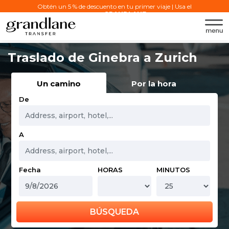
Obtén un 5 % de descuento en tu primer viaje | Usa el
código:
GRANDLANE
Traslado de Ginebra a Zurich
Un camino
Por la hora
De
A
Fecha
HORAS
MINUTOS
BÚSQUEDA