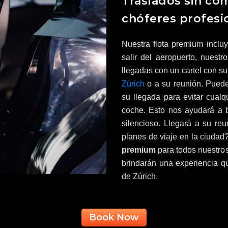
Traslados sin co
chóferes profesi
Nuestra flota premium inclu
salir del aeropuerto, nuest
llegadas con un cartel con su
Zúrich
o a su reunión. Puede
su llegada para evitar cualq
coche. Esto nos ayudará a b
silencioso. Llegará a su re
planes de viaje en la ciuda
premium
para todos nuestros 
brindarán una experiencia q
de Zúrich.
Book Now