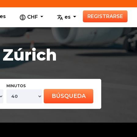
tes
REGISTRARSE
CHF
es
 Zúrich
MINUTOS
BÚSQUEDA