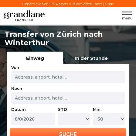
Sichern Sie sich 5 % Rabatt auf Ihre erste Fahrt | Code
verwenden:
GRANDLANE
Transfer von Zürich nach
Winterthur
Einweg
In der Stunde
Von
Nach
Datum
STD
Min
SUCHE