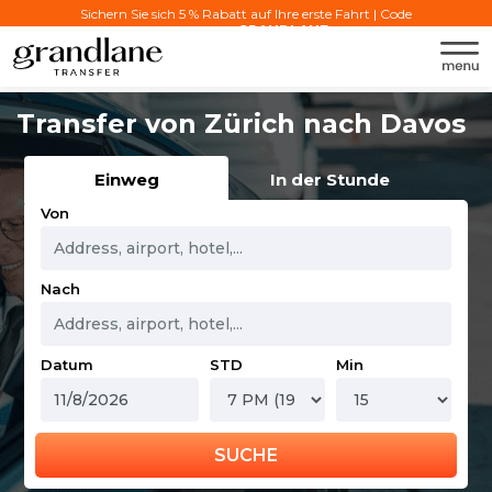
Sichern Sie sich 5 % Rabatt auf Ihre erste Fahrt | Code
verwenden:
GRANDLANE
Transfer von Zürich nach Davos
Einweg
In der Stunde
Von
Nach
Datum
STD
Min
SUCHE