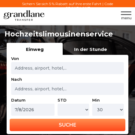
Sichern Sie sich 5 % Rabatt auf Ihre erste Fahrt | Code
verwenden:
GRANDLANE
Hochzeitslimousinenservice
Einweg
In der Stunde
Von
Nach
Datum
STD
Min
SUCHE