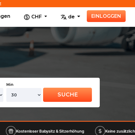
E
agen
EINLOGGEN
CHF
de
Min
SUCHE
enloser Babysitz & Sitzerhöhung
Keine zusätzlichen Kartenge