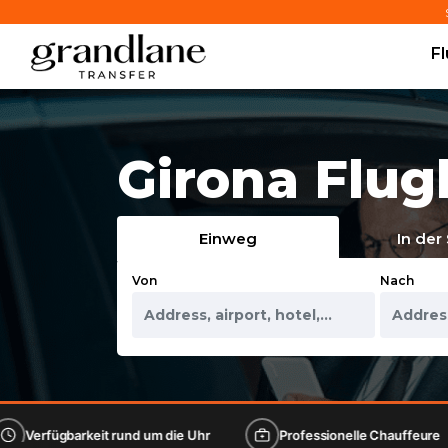
F
Girona Flug
Einweg
In der
Von
Nach
keit rund um die Uhr
Professionelle Chauffeure
Lux