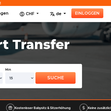
E
agen
EINLOGGEN
CHF
de
t Transfer
Min
SUCHE
loser Babysitz & Sitzerhöhung
Keine zusätzlichen Kartengebü