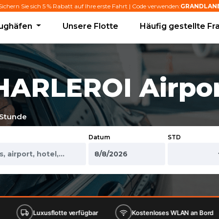
Sichern Sie sich 5 % Rabatt auf Ihre erste Fahrt | Code verwenden:
GRANDLAN
lughäfen
Unsere Flotte
Häufig gestellte Fr
ARLEROI Airpor
 Stunde
Datum
STD
sflotte verfügbar
Kostenloses WLAN an Bord
Kosten