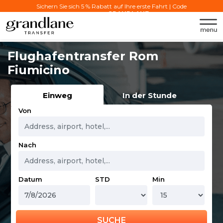
Sichern Sie sich 5 % Rabatt auf Ihre erste Fahrt | Code
verwenden:
GRANDLANE
Flughafentransfer Rom
Fiumicino
Einweg
In der Stunde
Von
Nach
Datum
STD
Min
SUCHE