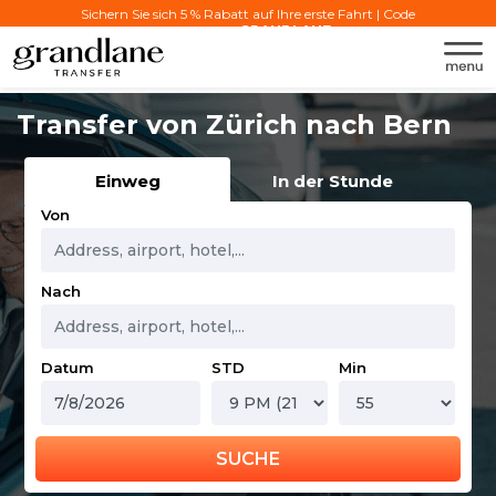
Sichern Sie sich 5 % Rabatt auf Ihre erste Fahrt | Code
verwenden:
GRANDLANE
Transfer von Zürich nach Bern
Einweg
In der Stunde
Von
Nach
Datum
STD
Min
SUCHE