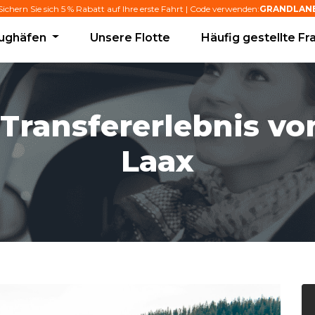
Sichern Sie sich 5 % Rabatt auf Ihre erste Fahrt | Code verwenden:
GRANDLAN
lughäfen
Unsere Flotte
Häufig gestellte Fr
 Transfererlebnis v
Laax