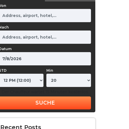
Von
Nach
Datum
STD
Min
Der Chauffeur wartet 15 Minuten kostenlos.
SUCHE
Recent Posts