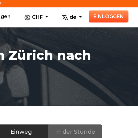
E
agen
EINLOGGEN
CHF
de
on Zürich nach
Einweg
In der Stunde