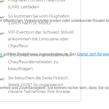
Flughafen London Heathrow
(LHR): Leitfaden
So kommen Sie vom Flughafen
er öffentlichen Verkehrsmittel warten oder unbekannte Routen b
Zürich nach St. Moritz
VIP-Events in der Schweiz: Stilvoll
ankommen mit Limousine oder
Chauffeur
er auf Ihre Bedürfnisse zugeschnitten ist. Der
 Grund, sich für ei
10 Gründe, einen professionellen
Chauffeurdienstleister zu
beauftragen
Sie besuchen die Swiss Fintech
Week 2026? So organisieren
herheit und Zuverlässigkeit. Sie können sicher sein, dass Sie s
clevere Teilnehmer ihre Anreise