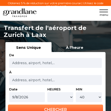
Obtenez 5 % de réduction sur votre première course | Utilisez le code
:
GRANDLANE
Transfert de l'aéroport de
Zurich à Laax
Sens Unique
À l'heure
De
À
Date
HEURES
MIN
CHERCHER