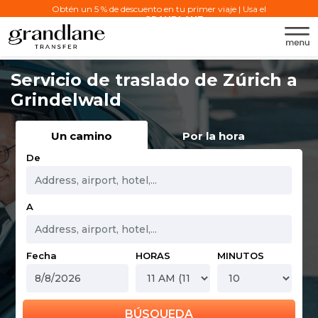
Obtén un 5 % de descuento en tu primer viaje | Usa el
código:
GRANDLANE
Servicio de traslado de Zúrich a
Grindelwald
Un camino
Por la hora
De
A
Fecha
HORAS
MINUTOS
BÚSQUEDA