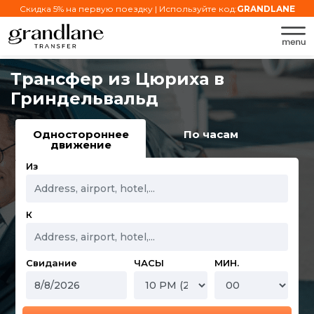
Скидка 5% на первую поездку | Используйте код:
GRANDLANE
Трансфер из Цюриха в
Гриндельвальд
Одностороннее
По часам
движение
Из
К
Свидание
ЧАСЫ
МИН.