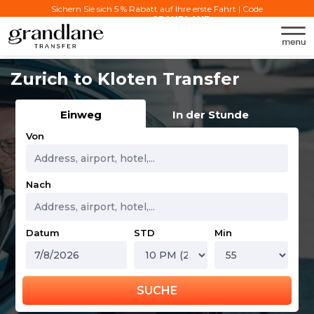
Sichern Sie sich 5 % Rabatt auf Ihre erste Fahrt | Code
verwenden:
GRANDLANE
Zurich to Kloten Transfer
Einweg
In der Stunde
Von
Nach
Datum
STD
Min
SUCHE