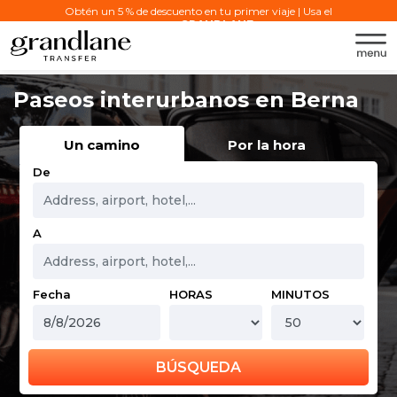
Obtén un 5 % de descuento en tu primer viaje | Usa el
código:
GRANDLANE
Paseos interurbanos en Berna
Un camino
Por la hora
De
A
Fecha
HORAS
MINUTOS
BÚSQUEDA