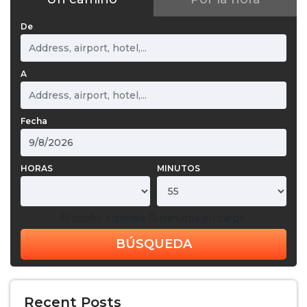
De
A
Fecha
HORAS
MINUTOS
El chofer esperará 15 minutos sin cargo.
BÚSQUEDA
Recent Posts