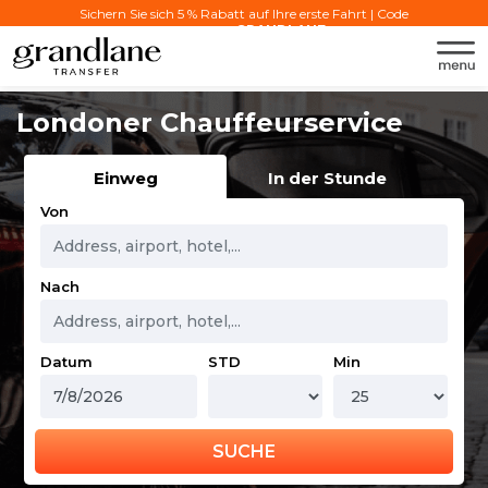
Sichern Sie sich 5 % Rabatt auf Ihre erste Fahrt | Code
verwenden:
GRANDLANE
Londoner Chauffeurservice
Einweg
In der Stunde
Von
Nach
Datum
STD
Min
SUCHE