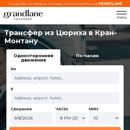
Скидка 5% на первую поездку | Используйте код:
GRANDLANE
Трансфер из Цюриха в Кран-
Монтану
Одностороннее
По часам
движение
Из
К
Свидание
ЧАСЫ
МИН.