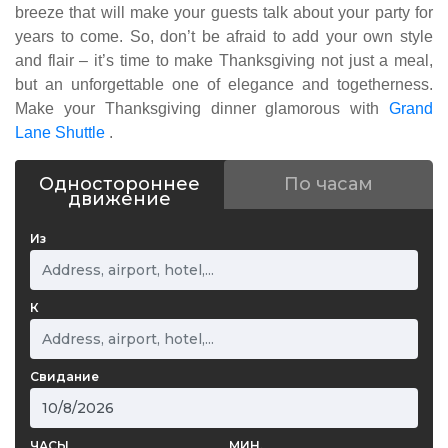
breeze that will make your guests talk about your party for
years to come. So, don’t be afraid to add your own style
and flair – it’s time to make Thanksgiving not just a meal,
but an unforgettable one of elegance and togetherness.
Make your Thanksgiving dinner glamorous with
Grand
Lane Shuttle
.
Одностороннее
По часам
движение
Из
К
Свидание
ЧАСЫ
МИН.