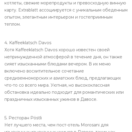
котлеты, свежие морепродукты и превосходную винную
карту. Extrablatt ассоциируется с уникальным обеденным
опытом, элегантным интерьером и гостеприимным
теплом.
4. Kaffeeklatsch Davos
Хотя Kaffeeklatsch Davos хорошо известен своей
непринужденной атмосферой в течение дня, он также
сияет изысканными блюдами вечером. В их меню
включено восхитительное сочетание
средиземноморских и азиатских блюд, предлагающих
что-то со всего мира. Уютная, но высококлассная
обстановка идеально подходит для романтических или
праздничных изысканных ужинов в Давосе.
5. Ресторан Pöstli
Нет лучшего места, чем пост-отель Morosani для
изысканных изысканных ужинов в Давосе, таких как